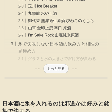
玉川 Ice Breaker
九頭龍 氷やし酒
御代栄 無濾過生原酒 びわこのくじら
山車 金印上撰 辛口 原酒
I’m Sake Rock 山廃純米原酒
氷で失敗しない日本酒の飲み方と相性の
見極め方
グラスと氷の大きさで溶け方が変わる
もっと見る
日本酒に氷を入れるのは邪道かは好みと銘
柄で決まる