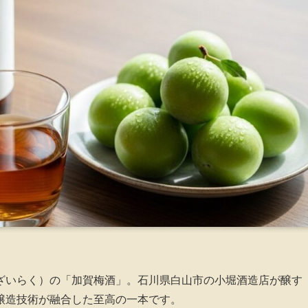
ざいらく）の「加賀梅酒」。石川県白山市の小堀酒造店が醸す
醸造技術が融合した至高の一本です。