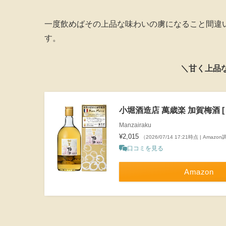
一度飲めばその上品な味わいの虜になること間違
す。
＼甘く上品
小堀酒造店 萬歳楽 加賀梅酒 [ 72
Manzairaku
¥2,015
（2026/07/14 17:21時点 | Amazo
口コミを見る
Amazon