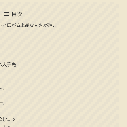
目次
っと広がる上品な甘さが魅力
の入手先
店）
ー）
飲むコツ
しみ方